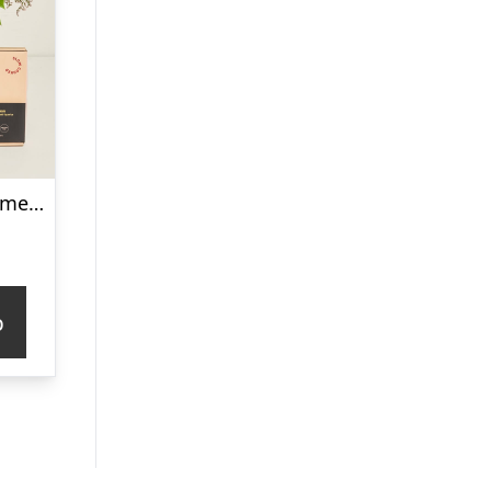
Den helt rigtige med Lakridseriet Skagen
p