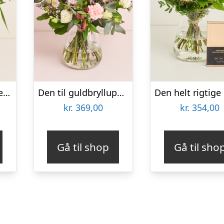
Den til fødselsdagen med Lavonte, Zinfandel
Den til guldbrylluppet
kr.
369,00
kr.
354,00
Gå til shop
Gå til sho