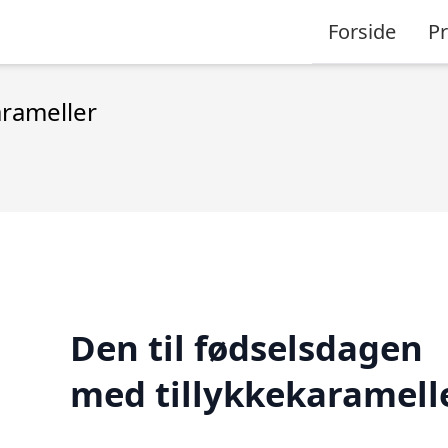
Forside
P
arameller
Den til fødselsdagen
med tillykkekaramell