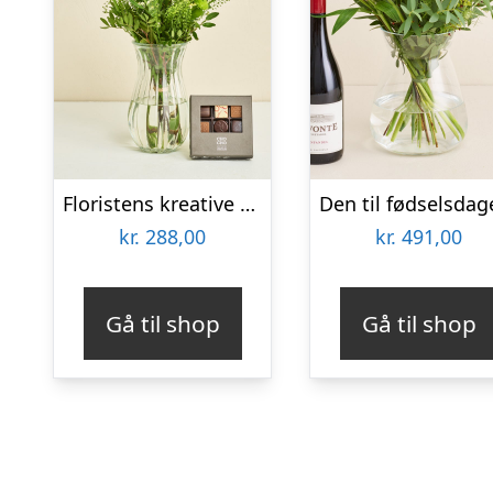
Floristens kreative buket i lyse nuancer med CHO CHO 9 stk.
kr.
288,00
kr.
491,00
Gå til shop
Gå til shop