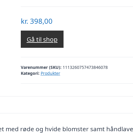
kr.
398,00
Gå til shop
Varenummer (SKU):
1113260757473846078
Kategori:
Produkter
ket med røde og hvide blomster samt håndlave