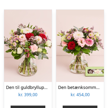
Den til guldbrylluppet
Den betænksomme med CHO CHO marcipanblomster
kr.
399,00
kr.
454,00