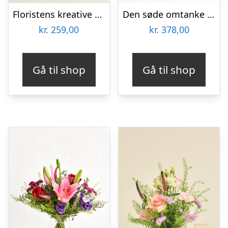
Floristens kreative buket, flerfarvet
Den søde omtanke med marcipanhjerter
kr.
259,00
kr.
378,00
Gå til shop
Gå til shop