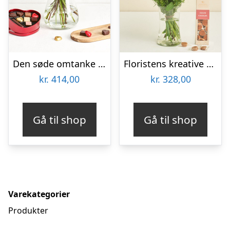
Den søde omtanke med hjerte med chokolade
Floristens kreative buket i lyserøde nuancer med karameller
kr.
414,00
kr.
328,00
Gå til shop
Gå til shop
Varekategorier
Produkter